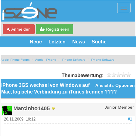
Anmelden
Registrieren
Neue
Letzten
News
Suche
Apple iPhone Forum
Apple - iPhone
iPhone Software
iPhone Software
Themabewertung:
iPhone 3GS wechsel von Windows auf
Ansichts-Optionen
Mac, logische Verbindung zu iTunes trennen ????
Marcinho1405
Junior Member
20.11.2009, 19:12
#1