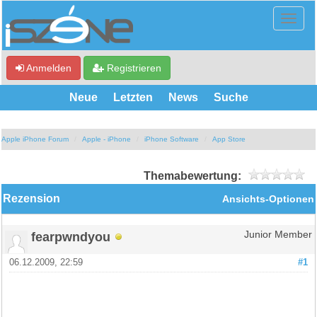
Anmelden
Registrieren
Neue
Letzten
News
Suche
Apple iPhone Forum
Apple - iPhone
iPhone Software
App Store
Themabewertung:
Rezension
Ansichts-Optionen
fearpwndyou
Junior Member
06.12.2009, 22:59
#1