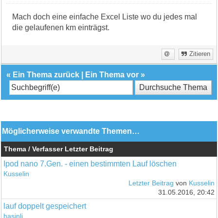
Mach doch eine einfache Excel Liste wo du jedes mal
die gelaufenen km einträgst.
Zitieren
«
Ein Thema zurück
|
Ein Thema vor
»
Möglicherweise verwandte Themen…
Thema / Verfasser
Letzter Beitrag
Ipod nano 7.Gen. - einen bestimmten Lauf löschen
Kusselin
Letzter Beitrag
von
Kusselin
31.05.2016, 20:42
lauf doppelt gespeichert
hasinli