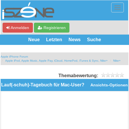
Anmelden
Registrieren
Neue
Letzten
News
Suche
Apple iPhone Forum
Apple iPod, Apple Music, Apple Pay, iCloud, HomePod, iTunes & Sync, Nike+
Nike+
Themabewertung:
Lauf(-schuh)-Tagebuch für Mac-User?
Ansichts-Optionen