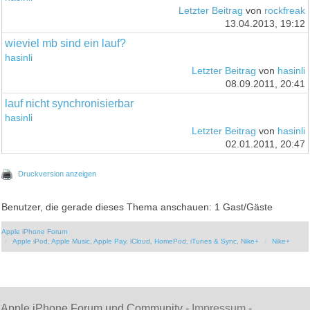
Letzter Beitrag
von
rockfreak
13.04.2013, 19:12
wieviel mb sind ein lauf?
hasinli
Letzter Beitrag
von
hasinli
08.09.2011, 20:41
lauf nicht synchronisierbar
hasinli
Letzter Beitrag
von
hasinli
02.01.2011, 20:47
Druckversion anzeigen
Benutzer, die gerade dieses Thema anschauen: 1 Gast/Gäste
Apple iPhone Forum
Apple iPod, Apple Music, Apple Pay, iCloud, HomePod, iTunes & Sync, Nike+
Nike+
Apple iPhone Forum und Community -
Impressum
-