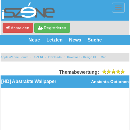
Anmelden
Registrieren
Neue
Letzten
News
Suche
Apple iPhone Forum
iSZENE - Downloads
Download - Design PC + Mac
Themabewertung:
[HD] Abstrakte Wallpaper
Ansichts-Optionen