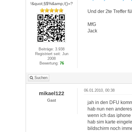
!&quot;§$%&amp;/()=?
Und der 2te Treffer fü
MfG
Jack
Beiträge: 3.938
Registriert seit: Jun
2008
Bewertung:
76
Suchen
06.01.2010, 00:38
mikael122
Gast
jah in den DFU komm i
hab nun nen anderes 
wenn ich das iphone a
hab sim karte eingele
bildschirm noch imme