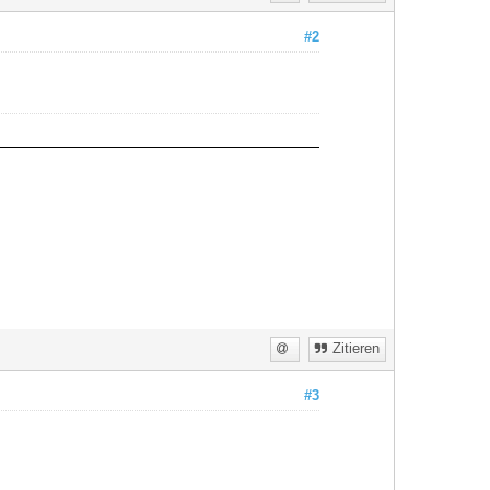
#2
Zitieren
#3