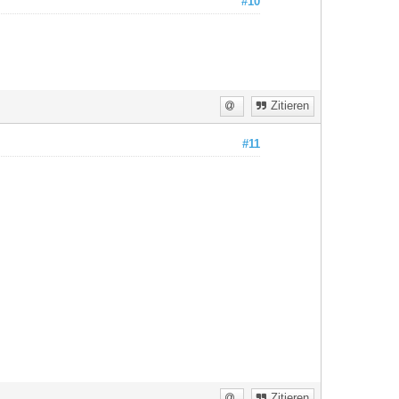
#10
Zitieren
#11
Zitieren