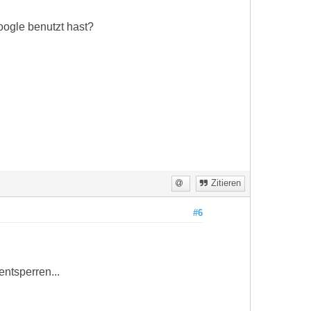
Google benutzt hast?
Zitieren
#6
entsperren...