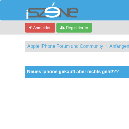
Anmelden
Registrieren
Apple iPhone Forum und Community
Anfänger
0 Bewertung(en) - 0 im Durchschnitt
1
2
3
4
5
Neues Iphone gekauft aber nichts geht!??