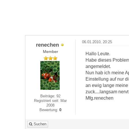
06.01.2010, 20:25
renechen
Member
Hallo Leute.
Habe dieses Problem
angemeldet.
Nun hab ich meine Ap
Einstellung auf nur d
an ewig lange meine 
zuck....langsam nerv
Beiträge: 92
Mfg.renechen
Registriert seit: Mar
2008
Bewertung:
0
Suchen