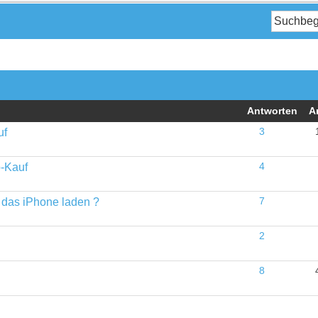
Antworten
A
uf
3
p-Kauf
4
 das iPhone laden ?
7
2
8