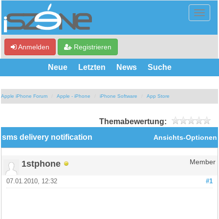
Anmelden
Registrieren
Neue
Letzten
News
Suche
Apple iPhone Forum
Apple - iPhone
iPhone Software
App Store
Themabewertung:
sms delivery notification
Ansichts-Optionen
1stphone
Member
07.01.2010, 12:32
#1