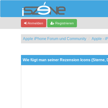
Anmelden
Registrieren
Apple iPhone Forum und Community
Apple - 
0 Bewertung(en) - 0 im Durchschnitt
1
2
3
4
5
Wie fügt man seiner Rezension Icons (Sterne,