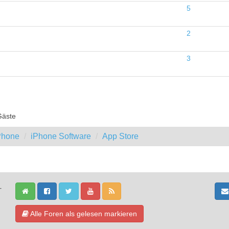
5
2
3
Gäste
iPhone
iPhone Software
App Store
-
Alle Foren als gelesen markieren