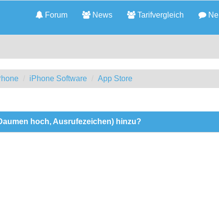
Forum
News
Tarifvergleich
Neu
iPhone
iPhone Software
App Store
 Daumen hoch, Ausrufezeichen) hinzu?