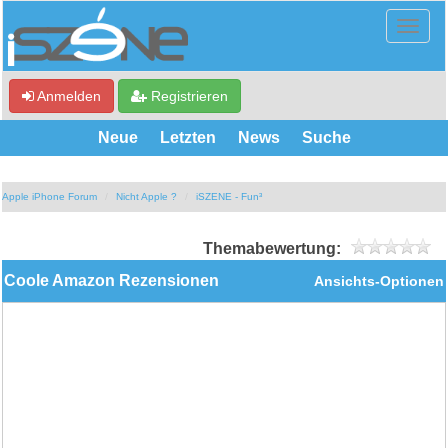
Anmelden
Registrieren
Neue
Letzten
News
Suche
Apple iPhone Forum
Nicht Apple ?
iSZENE - Fun³
Themabewertung:
Coole Amazon Rezensionen
Ansichts-Optionen