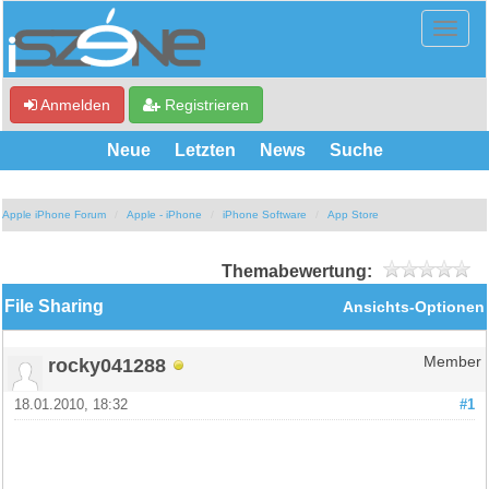
Anmelden
Registrieren
Neue
Letzten
News
Suche
Apple iPhone Forum
Apple - iPhone
iPhone Software
App Store
Themabewertung:
File Sharing
Ansichts-Optionen
rocky041288
Member
18.01.2010, 18:32
#1