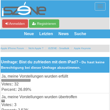
Anmelden
Registrieren
Neue
Letzten
News
Suche
Apple iPhone Forum
Nicht Apple ?
iSZENE - Smalltalk
Apple Keynote
Umfrage: Bist du zufrieden mit dem iPad? -
Du hast keine
Berechtigung bei dieser Umfrage abzustimmen.
Ja, meine Vorstellungen wurden erfüllt
32
26.89%
Ja, meine Vorstellungen wurden übertroffen
3