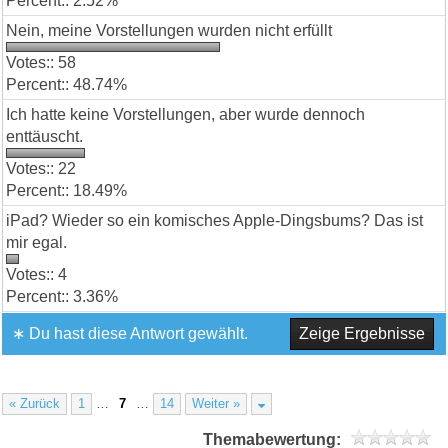
2.52%
Nein, meine Vorstellungen wurden nicht erfüllt
58
48.74%
Ich hatte keine Vorstellungen, aber wurde dennoch
enttäuscht.
22
18.49%
iPad? Wieder so ein komisches Apple-Dingsbums? Das ist
mir egal.
4
3.36%
∗ Du hast diese Antwort gewählt.
Zeige Ergebnisse
« Zurück
1
…
7
…
14
Weiter »
Themabewertung: