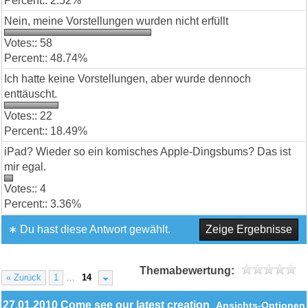
2.52%
Nein, meine Vorstellungen wurden nicht erfüllt
58
48.74%
Ich hatte keine Vorstellungen, aber wurde dennoch
enttäuscht.
22
18.49%
iPad? Wieder so ein komisches Apple-Dingsbums? Das ist
mir egal.
4
3.36%
∗ Du hast diese Antwort gewählt.
Zeige Ergebnisse
Themabewertung:
« Zurück
1
…
14
27.01.2010 Come see our latest creation
Ansichts-Optionen