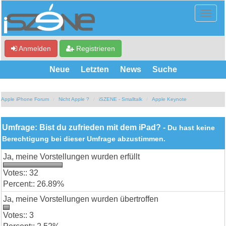
Anmelden
Registrieren
Neue
Letzten
News
Suche
Apple iPhone Forum
Nicht Apple ?
iSZENE - Smalltalk
Apple Keynote
Umfrage: Bist du zufrieden mit dem iPad? -
Du hast keine
Berechtigung bei dieser Umfrage abzustimmen.
Ja, meine Vorstellungen wurden erfüllt
32
26.89%
Ja, meine Vorstellungen wurden übertroffen
3