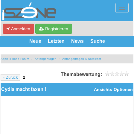
Anmelden
Registrieren
Neue
Letzten
News
Suche
Apple iPhone Forum
Anfängerfragen
Anfängerfragen & Notdienst
Themabewertung:
« Zurück
2
Cydia macht faxen !
Ansichts-Optionen