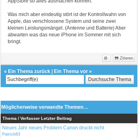
AppStore so alles ausmachen können.
Was mich aber eindeutig stört ist der Kontrollwahn von
Apple, das verschlossene System und seine zwei
kleinen Leistungsmängel. (Antenne und Batterie) Aber
abwarten was das neue iPhone im Sommer mit sich
bringt.
Zitieren
«
Ein Thema zurück
|
Ein Thema vor
»
Möglicherweise verwandte Themen…
Thema / Verfasser
Letzter Beitrag
Neues Jahr neues Problem Canon druckt nicht
Patrick83