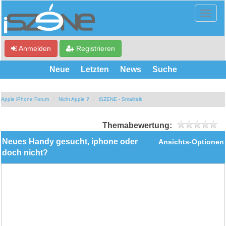
Anmelden
Registrieren
Neue
Letzten
News
Suche
Apple iPhone Forum
Nicht Apple ?
iSZENE - Smalltalk
Themabewertung:
Neues Handy gesucht, iphone oder
Ansichts-Optionen
doch nicht?