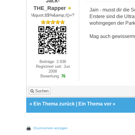
Jack-
THE_Rapper
Jain - musst dir die 
!&quot;§$%&amp;/()=?
Erstere sind die Ultr
wohingegen der Park
Mag auch gewisserma
Beiträge: 3.938
Registriert seit: Jun
2008
Bewertung:
76
Suchen
«
Ein Thema zurück
|
Ein Thema vor
»
Druckversion anzeigen