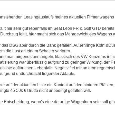
 anstehenden Leasingauslaufs meines aktuellen Firmenwagens
ällt mir sehr gut (ebenfalls im Seat Leon FR & Golf GTD bereit
 Durchzug fehlt, hier macht sich das Mehrgewicht des Wagens an
r das DSG aber durch die Bank gefallen, Außenringe Köln &Dü
em die Lust an einem Schalter verloren.
nn man nirgends bemängeln, klassisch des VW Konzerns in heu
atisierung war überflüssig aufgrund zu geringer Wirkung, der Pa
gsliste auftauchen - ebenfalls Negativ fiel mir an dem regne
ufgrund undurchdacht liegender Abläufe.
aber auf der aktuellen Liste ein Kanidat auf den hinteren Plätzen,
ingte 45-50k € Brutto nicht unbedingt gefallen will.
eine Entscheidung, wenn's eine derartige Wagenform sein soll gibt