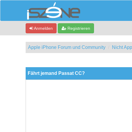
Anmelden
Registrieren
Apple iPhone Forum und Community
Nicht App
0 Bewertung(en) - 0 im Durchschnitt
1
2
3
4
5
Fährt jemand Passat CC?