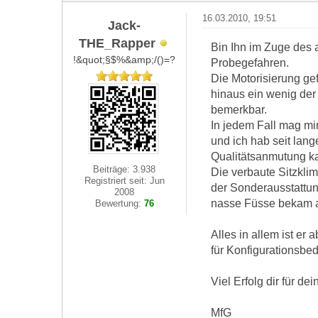
16.03.2010, 19:51
Jack-
THE_Rapper
Bin Ihn im Zuge des
!&quot;§$%&amp;/()=?
Probegefahren.
Die Motorisierung gef
hinaus ein wenig der
bemerkbar.
In jedem Fall mag mi
und ich hab seit lang
Qualitätsanmutung ka
Beiträge: 3.938
Die verbaute Sitzklim
Registriert seit: Jun
der Sonderausstattun
2008
nasse Füsse bekam a
Bewertung:
76
Alles in allem ist er 
für Konfigurationsbed
Viel Erfolg dir für d
MfG