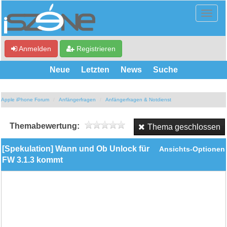
Anmelden
Registrieren
Neue
Letzten
News
Suche
Apple iPhone Forum
Anfängerfragen
Anfängerfragen & Notdienst
Themabewertung:
Thema geschlossen
[Spekulation] Wann und Ob Unlock für
Ansichts-Optionen
FW 3.1.3 kommt