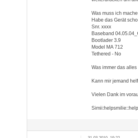
Was muss ich machen 
Habe das Gerät scho
Snr. xxxx
Baseband 04.05.04
Bootlader 3.9
Model MA 712
Tethered - No
Was immer das alles
Kann mir jemand hel
Vielen Dank im vorau
Simii:helpsmilie::help
31.03.2010, 19:22