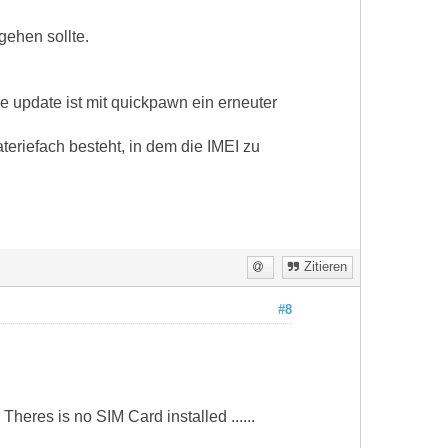
gehen sollte.
e update ist mit quickpawn ein erneuter
eriefach besteht, in dem die IMEI zu
Zitieren
#8
eres is no SIM Card installed ......