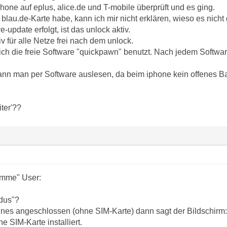
hone auf eplus, alice.de und T-mobile überprüft und es ging.
 blau.de-Karte habe, kann ich mir nicht erklären, wieso es nicht 
-update erfolgt, ist das unlock aktiv.
iv für alle Netze frei nach dem unlock.
ich die freie Software "quickpawn" benutzt. Nach jedem Softwar
n man per Software auslesen, da beim iphone kein offenes Bat
iter'??
dumme" User:
dus"?
es angeschlossen (ohne SIM-Karte) dann sagt der Bildschirm: Th
e SIM-Karte installiert.