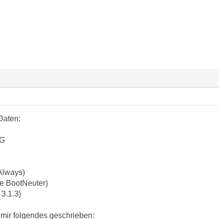
Daten:
_G
Always)
e BootNeuter)
3.1.3)
 mir folgendes geschrieben: