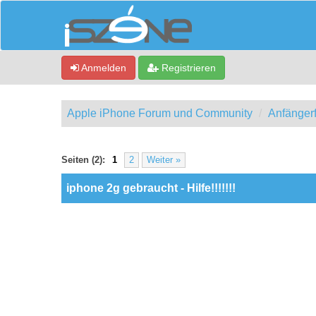
Anmelden
Registrieren
Apple iPhone Forum und Community
Anfänger
0 Bewertung(en) - 0 im Durchschnitt
1
2
3
4
5
Seiten (2):
1
2
Weiter »
iphone 2g gebraucht - Hilfe!!!!!!!