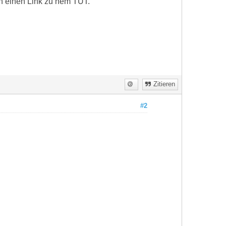
och einen Link zu nem TUT.
Zitieren
#2