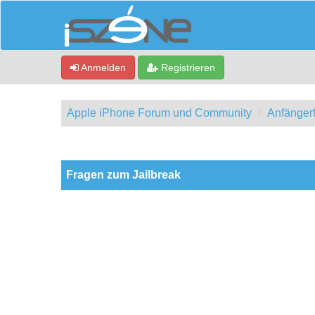
Anmelden
Registrieren
Apple iPhone Forum und Community
Anfänger
0 Bewertung(en) - 0 im Durchschnitt
1
2
3
4
5
Fragen zum Jailbreak