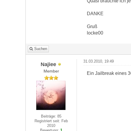
Quasi bräuchte ich je
DANKE
Gruß
locke00
Suchen
31.03.2010, 19:49
Najiee
Member
Ein Jailbreak eines 3
Beiträge: 85
Registriert seit: Feb
2010
Bewertung:
1