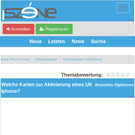
Anmelden
Registrieren
Neue
Letzten
News
Suche
Apple iPhone Forum
Anfängerfragen
Anfängerfragen & Notdienst
Themabewertung:
Welche Karten zur Aktivierung eines UK
Ansichts-Optionen
Iphone?