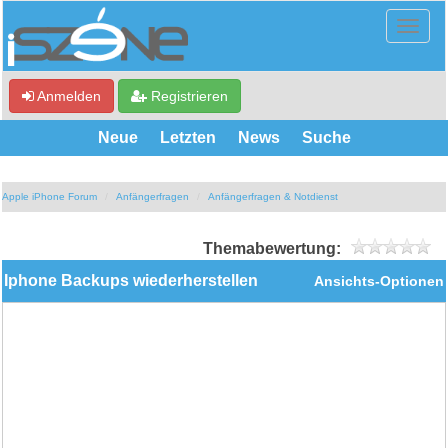
Anmelden
Registrieren
Neue
Letzten
News
Suche
Apple iPhone Forum
Anfängerfragen
Anfängerfragen & Notdienst
Themabewertung:
Iphone Backups wiederherstellen
Ansichts-Optionen