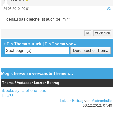
24.06.2010, 20:01
#2
genau das gleiche ist auch bei mir?
Zitieren
«
Ein Thema zurück
|
Ein Thema vor
»
Möglicherweise verwandte Themen…
Thema / Verfasser
Letzter Beitrag
iBooks sync iphone-ipad
laola78
Letzter Beitrag
von
Mixbambullis
06.12.2012, 07:49