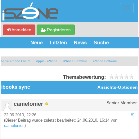
Anmelden
Registrieren
Neue
Letzten
News
Suche
Apple iPhone Forum
Apple - iPhone
iPhone Software
iPhone Software
Themabewertung:
ibooks sync
Ansichts-Optionen
camelonier
Senior Member
22.06.2010, 22:26
#1
(Dieser Beitrag wurde zuletzt bearbeitet: 24.06.2010, 16:14 von
camelonier
.)