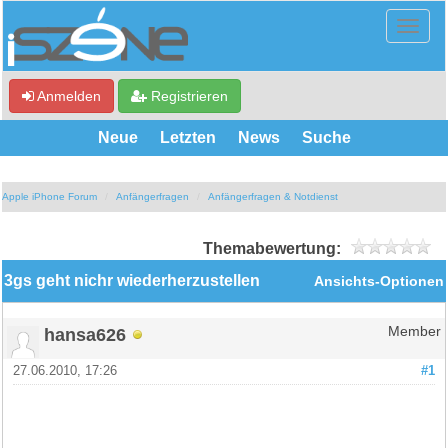
Anmelden
Registrieren
Neue
Letzten
News
Suche
Apple iPhone Forum
Anfängerfragen
Anfängerfragen & Notdienst
Themabewertung:
3gs geht nichr wiederherzustellen
Ansichts-Optionen
hansa626
Member
27.06.2010, 17:26
#1