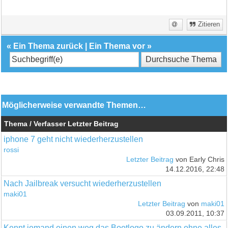
Zitieren
«
Ein Thema zurück
|
Ein Thema vor
»
Möglicherweise verwandte Themen…
Thema / Verfasser
Letzter Beitrag
iphone 7 geht nicht wiederherzustellen
rossi
Letzter Beitrag
von Early Chris
14.12.2016, 22:48
Nach Jailbreak versucht wiederherzustellen
maki01
Letzter Beitrag
von
maki01
03.09.2011, 10:37
Kennt jemand einen weg das Bootlogo zu ändern ohne alles