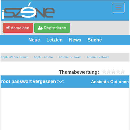
Anmelden
Registrieren
Neue
Letzten
News
Suche
Apple iPhone Forum
Apple - iPhone
iPhone Software
iPhone Software
Themabewertung:
root passwort vergessen >.<
Ansichts-Optionen