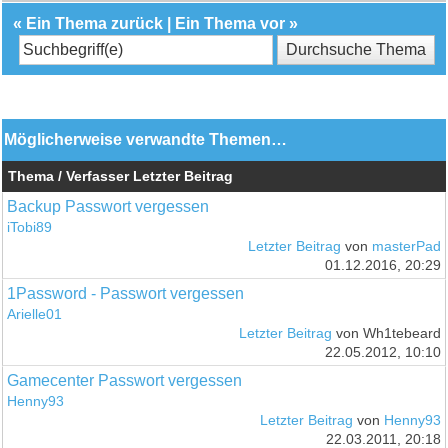
«
Ein Thema zurück
|
Ein Thema vor
»
Möglicherweise verwandte Themen…
Thema / Verfasser
Letzter Beitrag
Backup Passwort vergessen
iTobi89
Letzter Beitrag
von
masterPad
01.12.2016, 20:29
1Password - Passwort vergessen
Arielle01
Letzter Beitrag
von Wh1tebeard
22.05.2012, 10:10
Gamecenter Passwort vergessen
Henny93
Letzter Beitrag
von
Henny93
22.03.2011, 20:18