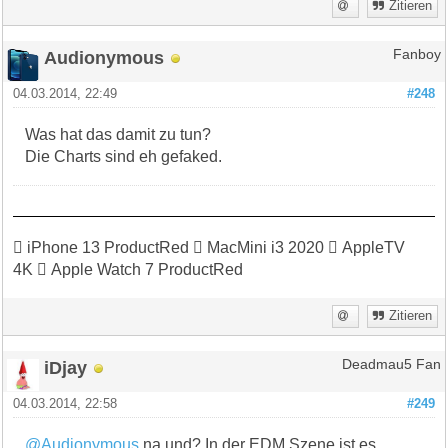
Zitieren
Audionymous
Fanboy
04.03.2014, 22:49
#248
Was hat das damit zu tun?
Die Charts sind eh gefaked.
 iPhone 13 ProductRed  MacMini i3 2020  AppleTV
4K  Apple Watch 7 ProductRed
Zitieren
iDjay
Deadmau5 Fan
04.03.2014, 22:58
#249
@Audionymous
na und? In der EDM Szene ist es