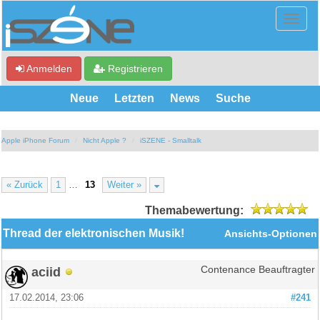
Anmelden
Registrieren
Neue
Letzten
News
Suche
Apple iPhone Forum
Nicht Apple ?
iSZENE - Smalltalk
« Zurück
1
…
13
Weiter »
Themabewertung:
Thread der elektronischen Musik!
Ansichts-Optionen
aciid
Contenance Beauftragter
17.02.2014, 23:06
#241