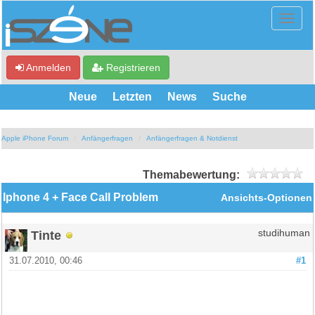
Anmelden
Registrieren
Neue
Letzten
News
Suche
Apple iPhone Forum
Anfängerfragen
Anfängerfragen & Notdienst
Themabewertung:
Iphone 4 + Face Call Problem
Ansichts-Optionen
Tinte
studihuman
31.07.2010, 00:46
#1