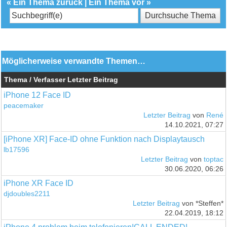
«
Ein Thema zurück
|
Ein Thema vor
»
Möglicherweise verwandte Themen…
Thema / Verfasser
Letzter Beitrag
iPhone 12 Face ID
peacemaker
Letzter Beitrag
von
René
14.10.2021, 07:27
[iPhone XR] Face-ID ohne Funktion nach Displaytausch
lb17596
Letzter Beitrag
von
toptac
30.06.2020, 06:26
iPhone XR Face ID
djdoubles2211
Letzter Beitrag
von *Steffen*
22.04.2019, 18:12