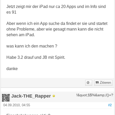
Jetzt zeigt mir der iPad nur ca 20 Apps und im Info sind
es 91
Aber wenn ich ein App suche da findet er sie und startet
ohne Probleme, aber wie gesagt mann kann die nicht
sehen am iPad.
was kann ich den machen ?
Habe 3.2 drauf und JB mit Spirit.
danke
Zitieren
Jack-THE_Rapper
!&quot;§$%&amp;/()=?
04.09.2010, 04:55
#2