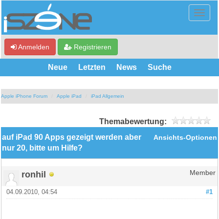
Anmelden
Registrieren
Neue
Letzten
News
Suche
Apple iPhone Forum
Apple iPad
iPad Allgemein
Themabewertung:
auf iPad 90 Apps gezeigt werden aber
Ansichts-Optionen
nur 20, bitte um Hilfe?
ronhil
Member
04.09.2010, 04:54
#1