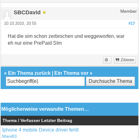
SBCDavid
Member
10.10.2010, 20:55
#17
Hat die sim schon zerbrochen und weggeworfen, war
eh nur eine PrePaid SIm
Zitieren
«
Ein Thema zurück
|
Ein Thema vor
»
Möglicherweise verwandte Themen…
Thema / Verfasser
Letzter Beitrag
Iphone 4 mobile Device driver fehlt
Mani83