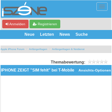
Anmelden
Registrieren
Neue
Letzten
News
Suche
Apple iPhone Forum
Anfängerfragen
Anfängerfragen & Notdienst
Themabewertung:
IPHONE ZEIGT "SIM fehlt" bei T-Mobile
Ansichts-Optionen