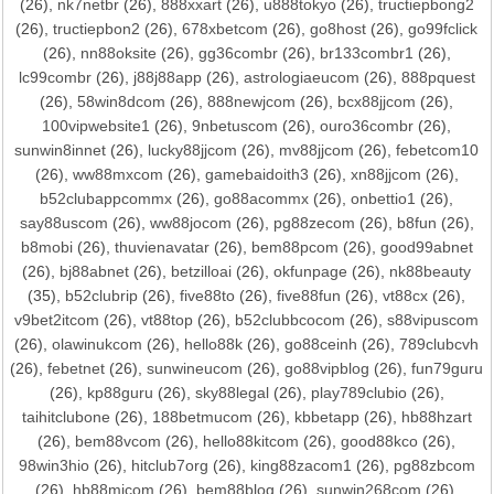
(26),
nk7netbr
(26),
888xxart
(26),
u888tokyo
(26),
tructiepbong2
(26),
tructiepbon2
(26),
678xbetcom
(26),
go8host
(26),
go99fclick
(26),
nn88oksite
(26),
gg36combr
(26),
br133combr1
(26),
lc99combr
(26),
j88j88app
(26),
astrologiaeucom
(26),
888pquest
(26),
58win8dcom
(26),
888newjcom
(26),
bcx88jjcom
(26),
100vipwebsite1
(26),
9nbetuscom
(26),
ouro36combr
(26),
sunwin8innet
(26),
lucky88jjcom
(26),
mv88jjcom
(26),
febetcom10
(26),
ww88mxcom
(26),
gamebaidoith3
(26),
xn88jjcom
(26),
b52clubappcommx
(26),
go88acommx
(26),
onbettio1
(26),
say88uscom
(26),
ww88jocom
(26),
pg88zecom
(26),
b8fun
(26),
b8mobi
(26),
thuvienavatar
(26),
bem88pcom
(26),
good99abnet
(26),
bj88abnet
(26),
betzilloai
(26),
okfunpage
(26),
nk88beauty
(35),
b52clubrip
(26),
five88to
(26),
five88fun
(26),
vt88cx
(26),
v9bet2itcom
(26),
vt88top
(26),
b52clubbcocom
(26),
s88vipuscom
(26),
olawinukcom
(26),
hello88k
(26),
go88ceinh
(26),
789clubcvh
(26),
febetnet
(26),
sunwineucom
(26),
go88vipblog
(26),
fun79guru
(26),
kp88guru
(26),
sky88legal
(26),
play789clubio
(26),
taihitclubone
(26),
188betmucom
(26),
kbbetapp
(26),
hb88hzart
(26),
bem88vcom
(26),
hello88kitcom
(26),
good88kco
(26),
98win3hio
(26),
hitclub7org
(26),
king88zacom1
(26),
pg88zbcom
(26),
hb88micom
(26),
bem88blog
(26),
sunwin268com
(26),