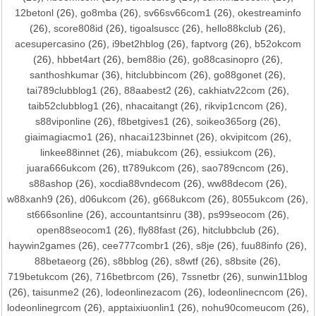
12betonl
(26),
go8mba
(26),
sv66sv66com1
(26),
okestreaminfo
(26),
score808id
(26),
tigoalsuscc
(26),
hello88kclub
(26),
acesupercasino
(26),
i9bet2hblog
(26),
faptvorg
(26),
b52okcom
(26),
hbbet4art
(26),
bem88io
(26),
go88casinopro
(26),
santhoshkumar
(36),
hitclubbincom
(26),
go88gonet
(26),
tai789clubblog1
(26),
88aabest2
(26),
cakhiatv22com
(26),
taib52clubblog1
(26),
nhacaitangt
(26),
rikvip1cncom
(26),
s88viponline
(26),
f8betgives1
(26),
soikeo365org
(26),
giaimagiacmo1
(26),
nhacai123binnet
(26),
okvipitcom
(26),
linkee88innet
(26),
miabukcom
(26),
essiukcom
(26),
juara666ukcom
(26),
tt789ukcom
(26),
sao789cncom
(26),
s88ashop
(26),
xocdia88vndecom
(26),
ww88decom
(26),
w88xanh9
(26),
d06ukcom
(26),
g668ukcom
(26),
8055ukcom
(26),
st666sonline
(26),
accountantsinru
(38),
ps99seocom
(26),
open88seocom1
(26),
fly88fast
(26),
hitclubbclub
(26),
haywin2games
(26),
cee777combr1
(26),
s8je
(26),
fuu88info
(26),
88betaeorg
(26),
s8bblog
(26),
s8wtf
(26),
s8bsite
(26),
719betukcom
(26),
716betbrcom
(26),
7ssnetbr
(26),
sunwin11blog
(26),
taisunme2
(26),
lodeonlinezacom
(26),
lodeonlinecncom
(26),
lodeonlinegrcom
(26),
apptaixiuonlin1
(26),
nohu90comeucom
(26),