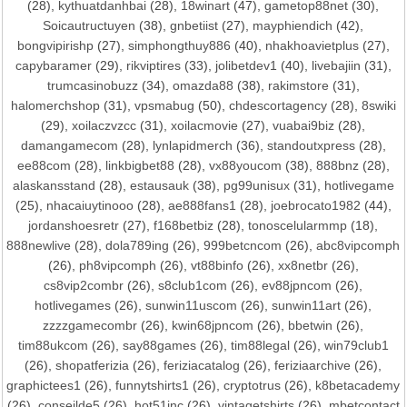
(28),
kythuatdanhbai
(28),
18winart
(47),
gametop88net
(30),
Soicautructuyen
(38),
gnbetiist
(27),
mayphiendich
(42),
bongvipirishp
(27),
simphongthuy886
(40),
nhakhoavietplus
(27),
capybaramer
(29),
rikviptires
(33),
jolibetdev1
(40),
livebajiin
(31),
trumcasinobuzz
(34),
omazda88
(38),
rakimstore
(31),
halomerchshop
(31),
vpsmabug
(50),
chdescortagency
(28),
8swiki
(29),
xoilaczvzcc
(31),
xoilacmovie
(27),
vuabai9biz
(28),
damangamecom
(28),
lynlapidmerch
(36),
standoutxpress
(28),
ee88com
(28),
linkbigbet88
(28),
vx88youcom
(38),
888bnz
(28),
alaskansstand
(28),
estausauk
(38),
pg99unisux
(31),
hotlivegame
(25),
nhacaiuytinooo
(28),
ae888fans1
(28),
joebrocato1982
(44),
jordanshoesretr
(27),
f168betbiz
(28),
tonoscelularmmp
(18),
888newlive
(28),
dola789ing
(26),
999betcncom
(26),
abc8vipcomph
(26),
ph8vipcomph
(26),
vt88binfo
(26),
xx8netbr
(26),
cs8vip2combr
(26),
s8club1com
(26),
ev88jpncom
(26),
hotlivegames
(26),
sunwin11uscom
(26),
sunwin11art
(26),
zzzzgamecombr
(26),
kwin68jpncom
(26),
bbetwin
(26),
tim88ukcom
(26),
say88games
(26),
tim88legal
(26),
win79club1
(26),
shopatferizia
(26),
feriziacatalog
(26),
feriziaarchive
(26),
graphictees1
(26),
funnytshirts1
(26),
cryptotrus
(26),
k8betacademy
(26),
conseilde5
(26),
hot51inc
(26),
vintagetshirts
(26),
mbetcontact