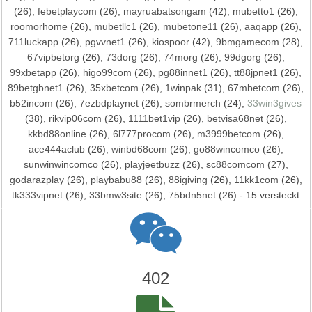
(26),
febetplaycom
(26),
mayruabatsongam
(42),
mubetto1
(26),
roomorhome
(26),
mubetllc1
(26),
mubetone11
(26),
aaqapp
(26),
711luckapp
(26),
pgvvnet1
(26),
kiospoor
(42),
9bmgamecom
(28),
67vipbetorg
(26),
73dorg
(26),
74morg
(26),
99dgorg
(26),
99xbetapp
(26),
higo99com
(26),
pg88innet1
(26),
tt88jpnet1
(26),
89betgbnet1
(26),
35xbetcom
(26),
1winpak
(31),
67mbetcom
(26),
b52incom
(26),
7ezbdplaynet
(26),
sombrmerch
(24),
33win3gives
(38),
rikvip06com
(26),
1111bet1vip
(26),
betvisa68net
(26),
kkbd88online
(26),
6l777procom
(26),
m3999betcom
(26),
ace444aclub
(26),
winbd68com
(26),
go88wincomco
(26),
sunwinwincomco
(26),
playjeetbuzz
(26),
sc88comcom
(27),
godarazplay
(26),
playbabu88
(26),
88igiving
(26),
11kk1com
(26),
tk333vipnet
(26),
33bmw3site
(26),
75bdn5net
(26) - 15 versteckt
402