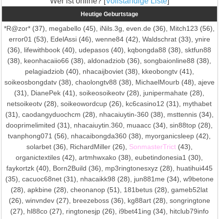
Wer ist online? [
Vollständige Liste
]
Heutige Geburtstage
*R@zor*
(37),
megabello
(45),
iNils.3g
,
even.de
(36),
Mitch123
(56),
error01
(53),
EdelAssi
(46),
wenne84
(42),
Waldschrat
(33),
ynire
(36),
lifewithbook
(40),
udepasos
(40),
kqbongda88
(38),
sktfun88
(38),
keonhacaiio66
(38),
aldonadziob
(36),
songbaionline88
(38),
pelagiadziob
(40),
nhacaijboviet
(38),
kkeobongtv
(41),
soikeosbongdatv
(38),
chaolongtv88
(38),
MichaelMourb
(48),
ajeve
(31),
DianePek
(41),
soikeosoikeotv
(28),
junipermahate
(28),
netsoikeotv
(28),
soikeowordcup
(26),
kc6casino12
(31),
mythabet
(31),
caodangyduochcm
(28),
nhacaiuytin-360
(38),
msttennis
(34),
dooprimelimited
(31),
nhacaiuytin.360
,
muaacc
(34),
sin88top
(28),
tvanphong071
(56),
nhacaibongda360
(38),
myorganicsleep
(42),
solarbet
(36),
RichardMiller
(26),
SonmasterTrict
(43),
organictextiles
(42),
artmhwxako
(38),
eubetindonesia1
(30),
faykortzk
(40),
Born2Build
(36),
mp3ringtonesxyz
(28),
huatihui445
(35),
cacuoc68net
(31),
nhacaikk98
(28),
jun881me
(34),
w9betone
(28),
apkbine
(28),
cheonanop
(51),
181betus
(28),
gameb52lat
(26),
winvndev
(27),
breezeboss
(36),
kg88art
(28),
songringtone
(27),
hl88co
(27),
ringtonesjp
(26),
i9bet41ing
(34),
hitclub79info