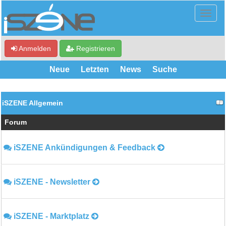
Anmelden
Registrieren
Neue
Letzten
News
Suche
iSZENE Allgemein
Forum
iSZENE Ankündigungen & Feedback
iSZENE - Newsletter
iSZENE - Marktplatz