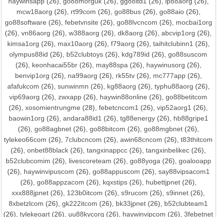
haywinsapp
(26),
go88morguk
(26),
gg88ltd1
(26),
ip88aorg
(26),
mcw18aorg
(26),
rt99com
(26),
go88bus
(26),
go88aio
(26),
go88software
(26),
febetvnsite
(26),
go88lvcncom
(26),
mocbai1org
(26),
vn86aorg
(26),
w388aorg
(26),
dk8aorg
(26),
abcvip1org
(26),
kimsa1org
(26),
max10aorg
(26),
f79aorg
(26),
taihitclubinn1
(26),
olympus88id
(26),
b52clubtoys
(26),
kdg789id
(26),
go88suscom
(26),
keonhacai55br
(26),
may88spa
(26),
haywinusorg
(26),
benvip1org
(26),
na99aorg
(26),
rk55tv
(26),
mc777app
(26),
afafukcom
(26),
sunwinmn
(26),
kg88aorg
(26),
typhu88aorg
(26),
vip69aorg
(26),
zwxapp
(26),
haywin88online
(26),
go88betitcom
(26),
xosomientrungme
(28),
febetcncom1
(26),
vip52aorg1
(26),
baowin1org
(26),
andara88id1
(26),
tg88energy
(26),
hb88gripe1
(26),
go88agbnet
(26),
go88bitcom
(26),
go88mgbnet
(26),
tylekeo66com
(26),
7clubcncom
(26),
awin68cncom
(26),
t83thitcom
(26),
onbet88black
(26),
tangxinappcc
(26),
tangxinbelikec
(26),
b52clubcomim
(26),
livescoreteam
(26),
go88yoga
(26),
goalooapp
(26),
haywinvipuscom
(26),
go88appuscom
(26),
say88vipsacom1
(26),
go88appzacom
(26),
kqxstips
(26),
hubettjpnet
(26),
xxx888jpnet
(26),
123b0itcom
(26),
s9rucom
(26),
s9innet
(26),
8xbetzlcom
(26),
gk222itcom
(26),
bk33jpnet
(26),
b52clubteam1
(26),
tylekeoart
(26),
uu88kycorg
(26),
haywinvipcom
(26),
3febetnet