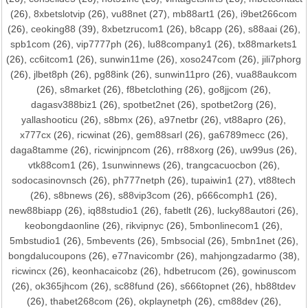
(26),
8xbetslotvip
(26),
vu88net
(27),
mb88art1
(26),
i9bet266com
(26),
ceoking88
(39),
8xbetzrucom1
(26),
b8capp
(26),
s88aai
(26),
spb1com
(26),
vip7777ph
(26),
lu88company1
(26),
tx88markets1
(26),
cc6itcom1
(26),
sunwin11me
(26),
xoso247com
(26),
jili7phorg
(26),
jlbet8ph
(26),
pg88ink
(26),
sunwin11pro
(26),
vua88aukcom
(26),
s8market
(26),
f8betclothing
(26),
go8jjcom
(26),
dagasv388biz1
(26),
spotbet2net
(26),
spotbet2org
(26),
yallashooticu
(26),
s8bmx
(26),
a97netbr
(26),
vt88apro
(26),
x777cx
(26),
ricwinat
(26),
gem88sarl
(26),
ga6789mecc
(26),
daga8tamme
(26),
ricwinjpncom
(26),
rr88xorg
(26),
uw99us
(26),
vtk88com1
(26),
1sunwinnews
(26),
trangcacuocbon
(26),
sodocasinovnsch
(26),
ph777netph
(26),
tupaiwin1
(27),
vt88tech
(26),
s8bnews
(26),
s88vip3com
(26),
p666comph1
(26),
new88biapp
(26),
iq88studio1
(26),
fabetlt
(26),
lucky88autori
(26),
keobongdaonline
(26),
rikvipnyc
(26),
5mbonlinecom1
(26),
5mbstudio1
(26),
5mbevents
(26),
5mbsocial
(26),
5mbn1net
(26),
bongdalucoupons
(26),
e77navicombr
(26),
mahjongzadarmo
(38),
ricwincx
(26),
keonhacaicobz
(26),
hdbetrucom
(26),
gowinuscom
(26),
ok365jhcom
(26),
sc88fund
(26),
s666topnet
(26),
hb88tdev
(26),
thabet268com
(26),
okplaynetph
(26),
cm88dev
(26),