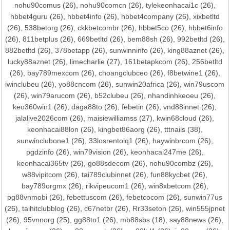
nohu90comus
(26),
nohu90comcn
(26),
tylekeonhacai1c
(26),
hbbet4guru
(26),
hbbet4info
(26),
hbbet4company
(26),
xixbetltd
(26),
538betorg
(26),
ckkbetcombr
(26),
hbbet5co
(26),
hbbet6info
(26),
811betplus
(26),
669betltd
(26),
bem88sh
(26),
992betltd
(26),
882betltd
(26),
378betapp
(26),
sunwinninfo
(26),
king88aznet
(26),
lucky88aznet
(26),
limecharlie
(27),
161betapkcom
(26),
256betltd
(26),
bay789mexcom
(26),
choangclubceo
(26),
f8betwine1
(26),
iwinclubeu
(26),
yo88cncom
(26),
sunwin20africa
(26),
win79uscom
(26),
win79arucom
(26),
b52clubeu
(26),
nhandinhkeoeu
(26),
keo360win1
(26),
daga88to
(26),
febetin
(26),
vnd88innet
(26),
jalalive2026com
(26),
maisiewilliamss
(27),
kwin68cloud
(26),
keonhacai88lon
(26),
kingbet86aorg
(26),
tttnails
(38),
sunwinclubone1
(26),
33losrentolq1
(26),
haywinbrcom
(26),
pgdzinfo
(26),
win79vision
(26),
keonhacai247me
(26),
keonhacai365tv
(26),
go88sdecom
(26),
nohu90combz
(26),
w88vipitcom
(26),
tai789clubinnet
(26),
fun88kycbet
(26),
bay789orgmx
(26),
rikvipeucom1
(26),
win8xbetcom
(26),
pg88vnmobi
(26),
febettuscom
(26),
febetcocom
(26),
sunwin77us
(26),
taihitclubblog
(26),
c67netbr
(26),
Rr33seton
(26),
win555jpnet
(26),
95vnnorg
(25),
gg88to1
(26),
mb88sbs
(18),
say88news
(26),