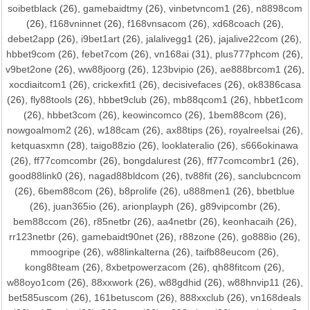
soibetblack
(26),
gamebaidtmy
(26),
vinbetvncom1
(26),
n8898com
(26),
f168vninnet
(26),
f168vnsacom
(26),
xd68coach
(26),
debet2app
(26),
i9bet1art
(26),
jalalivegg1
(26),
jajalive22com
(26),
hbbet9com
(26),
febet7com
(26),
vn168ai
(31),
plus777phcom
(26),
v9bet2one
(26),
ww88joorg
(26),
123bvipio
(26),
ae888brcom1
(26),
xocdiaitcom1
(26),
crickexfit1
(26),
decisivefaces
(26),
ok8386casa
(26),
fly88tools
(26),
hbbet9club
(26),
mb88qcom1
(26),
hbbet1com
(26),
hbbet3com
(26),
keowincomco
(26),
1bem88com
(26),
nowgoalmom2
(26),
w188cam
(26),
ax88tips
(26),
royalreelsai
(26),
ketquasxmn
(28),
taigo88zio
(26),
looklateralio
(26),
s666okinawa
(26),
ff77comcombr
(26),
bongdalurest
(26),
ff77comcombr1
(26),
good88link0
(26),
nagad88bldcom
(26),
tv88fit
(26),
sanclubcncom
(26),
6bem88com
(26),
b8prolife
(26),
u888men1
(26),
bbetblue
(26),
juan365io
(26),
arionplayph
(26),
g89vipcombr
(26),
bem88ccom
(26),
r85netbr
(26),
aa4netbr
(26),
keonhacaih
(26),
rr123netbr
(26),
gamebaidt90net
(26),
r88zone
(26),
go888io
(26),
mmoogripe
(26),
w88linkalterna
(26),
taifb88eucom
(26),
kong88team
(26),
8xbetpowerzacom
(26),
qh88fitcom
(26),
w88oyo1com
(26),
88xxwork
(26),
w88gdhid
(26),
w88hnvip11
(26),
bet585uscom
(26),
161betuscom
(26),
888xxclub
(26),
vn168deals