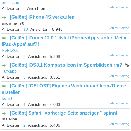
molltscho
-
-
[Gelöst] iPhone 4S verkaufen
snowman78
10
5.945
[Gelöst] iTunes 12.0.1 listet iPhone-Apps unter 'Meine
iPad-Apps' auf?!
NoFloXx
3
5.308
[Gelöst] iOS8.1 Kompass Icon im Sperrbildschirm?
Tufkabb
3
8.361
[Gelöst] [GELÖST] Eigenes Winterboard Icon-Theme
erstellen
burnit
1
4.033
[Gelöst] Safari "vorherige Seite anzeigen" spinnt
majaline
2
5.406