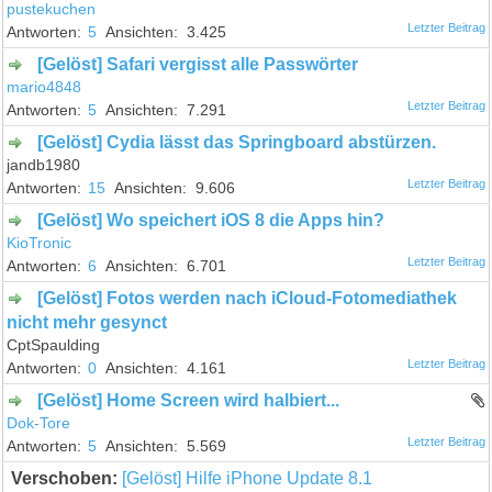
pustekuchen
5
3.425
[Gelöst] Safari vergisst alle Passwörter
mario4848
5
7.291
[Gelöst] Cydia lässt das Springboard abstürzen.
jandb1980
15
9.606
[Gelöst] Wo speichert iOS 8 die Apps hin?
KioTronic
6
6.701
[Gelöst] Fotos werden nach iCloud-Fotomediathek
nicht mehr gesynct
CptSpaulding
0
4.161
[Gelöst] Home Screen wird halbiert...
Dok-Tore
5
5.569
Verschoben:
[Gelöst] Hilfe iPhone Update 8.1