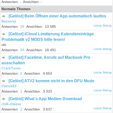
-
-
Normale Themen
[Gelöst] Beim Öffnen einer App automatisch lautlos
Besserist
19
13.585
[Gelöst] iCloud Limitierung Kalendereinträge
Problematik v2 MODS bitte lesen!
olo
33
18.491
[Gelöst] Facetime, Anrufe auf Macbook Pro
ausschalten
CrackTunes
2
4.653
[Gelöst] ATV2 komme nicht in den DFU Mode
Patrick83
1
3.333
[Gelöst] What´s App Medien Download
chilli-cheese
2
3.637