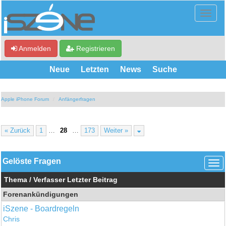
Anmelden
Registrieren
Neue
Letzten
News
Suche
Apple iPhone Forum
Anfängerfragen
« Zurück
1
…
28
…
173
Weiter »
Gelöste Fragen
Thema
/
Verfasser
Letzter Beitrag
Forenankündigungen
iSzene - Boardregeln
Chris