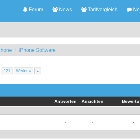
Forum
News
Tarifvergleich
Neu
iPhone
iPhone Software
…
121
Weiter »
Antworten
Ansichten
Bewertu
-
-
-