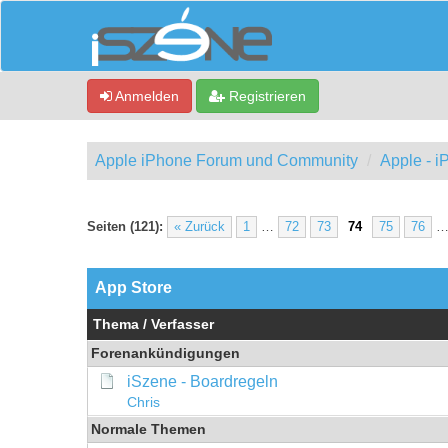
Anmelden
Registrieren
Apple iPhone Forum und Community
Apple - 
Seiten (121):
« Zurück
1
…
72
73
74
75
76
App Store
Thema
/
Verfasser
Forenankündigungen
iSzene - Boardregeln
Chris
Normale Themen