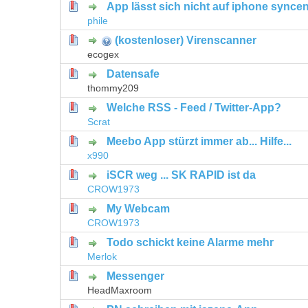
App lässt sich nicht auf iphone synce
0 Bewertung(en) - 0 von 5 durchschni
1
2
3
4
5
phile
(kostenloser) Virenscanner
0 Bewertung(en) - 0 von 5 durchschni
1
2
3
4
5
ecogex
Datensafe
0 Bewertung(en) - 0 von 5 durchschni
1
2
3
4
5
thommy209
Welche RSS - Feed / Twitter-App?
0 Bewertung(en) - 0 von 5 durchschni
1
2
3
4
5
Scrat
Meebo App stürzt immer ab... Hilfe...
0 Bewertung(en) - 0 von 5 durchschni
1
2
3
4
5
x990
iSCR weg ... SK RAPID ist da
0 Bewertung(en) - 0 von 5 durchschni
1
2
3
4
5
CROW1973
My Webcam
0 Bewertung(en) - 0 von 5 durchschni
1
2
3
4
5
CROW1973
Todo schickt keine Alarme mehr
0 Bewertung(en) - 0 von 5 durchschni
1
2
3
4
5
Merlok
Messenger
0 Bewertung(en) - 0 von 5 durchschni
1
2
3
4
5
HeadMaxroom