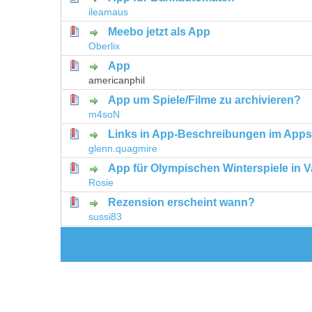
0 Bewertung(en) - 0 von 5 durchschni
1
2
3
4
5
ileamaus
Meebo jetzt als App
0 Bewertung(en) - 0 von 5 durchschni
1
2
3
4
5
Oberlix
App
0 Bewertung(en) - 0 von 5 durchschni
1
2
3
4
5
americanphil
App um Spiele/Filme zu archivieren?
0 Bewertung(en) - 0 von 5 durchschni
1
2
3
4
5
m4soN
Links in App-Beschreibungen im Appst
0 Bewertung(en) - 0 von 5 durchschni
1
2
3
4
5
glenn.quagmire
App für Olympischen Winterspiele in 
0 Bewertung(en) - 0 von 5 durchschni
1
2
3
4
5
Rosie
Rezension erscheint wann?
0 Bewertung(en) - 0 von 5 durchschni
1
2
3
4
5
sussi83