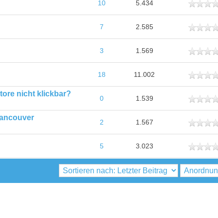
ttlich
10
5.434
ttlich
7
2.585
ttlich
3
1.569
ttlich
18
11.002
ore nicht klickbar?
ttlich
0
1.539
Vancouver
ttlich
2
1.567
ttlich
5
3.023