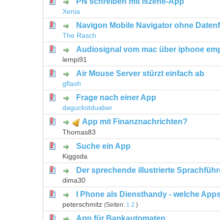
PN schreiben mit iszene-App
0 Bewertung(en) - 0 von 5 durchschni
1
2
3
4
5
Xenia
Navigon Mobile Navigator ohne Datenf
0 Bewertung(en) - 0 von 5 durchschni
1
2
3
4
5
The Rasch
Audiosignal vom mac über iphone em
1 Bewertung(en) - 5 von 5 durch
1
2
3
4
5
lempi91
Air Mouse Server stürzt einfach ab
0 Bewertung(en) - 0 von 5 durchschni
1
2
3
4
5
gflash
Frage nach einer App
0 Bewertung(en) - 0 von 5 durchschni
1
2
3
4
5
daguckstduaber
App mit Finanznachrichten?
0 Bewertung(en) - 0 von 5 durchschni
1
2
3
4
5
Thomas83
Suche ein App
0 Bewertung(en) - 0 von 5 durchschni
1
2
3
4
5
Kiggsda
Der sprechende illustrierte Sprachführ
0 Bewertung(en) - 0 von 5 durchschni
1
2
3
4
5
dima30
I Phone als Diensthandy - welche Apps
0 Bewertung(en) - 0 von 5 durchschni
1
2
3
4
5
peterschmitz
(Seiten:
1
2
)
App für Bankautomaten