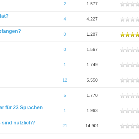
ttlich
2
1.577
lat?
ttlich
4
4.227
pfangen?
schnittlich
0
1.287
ttlich
0
1.567
ttlich
1
1.749
ttlich
12
5.550
ttlich
5
1.770
er für 23 Sprachen
ttlich
1
1.963
 sind nützlich?
ttlich
21
14.901