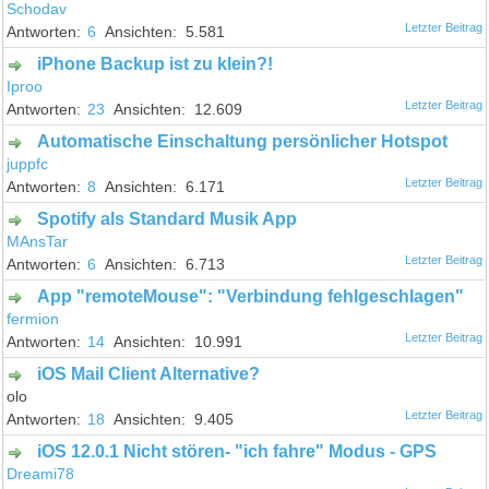
Schodav
6
5.581
iPhone Backup ist zu klein?!
Iproo
23
12.609
Automatische Einschaltung persönlicher Hotspot
juppfc
8
6.171
Spotify als Standard Musik App
MAnsTar
6
6.713
App "remoteMouse": "Verbindung fehlgeschlagen"
fermion
14
10.991
iOS Mail Client Alternative?
olo
18
9.405
iOS 12.0.1 Nicht stören- "ich fahre" Modus - GPS
Dreami78