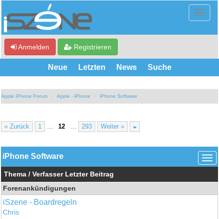
Anmelden
Registrieren
Neue
Letzten
News
Suche
Apple iPhone Forum
Apple - iPhone
iPhone Software
« Zurück
1
…
12
…
293
Weiter »
iPhone Software
Thema
/
Verfasser
Letzter Beitrag
Forenankündigungen
iSzene - Boardregeln
Chris