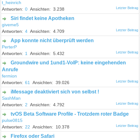
t_heinrich
0
3.238
Siri findet keine Apotheken
giveme5
4
4.709
App konnte nicht überprüft werden
PerterP
1
5.432
Groundwire und 1und1-VoIP: keine eingehenden
Anrufe
fermion
61
39.026
iMessage deaktiviert sich von selbst !
SashMan
2
4.792
tvOS Beta Software Profile - Trotzdem roter Badge
pulse0815
22
10.378
Firefox oder Safari