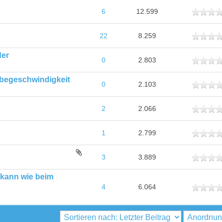
ttlich
6
12.599
ttlich
22
8.259
der
ttlich
0
2.803
abegeschwindigkeit
ttlich
0
2.103
ttlich
2
2.066
ttlich
1
2.799
ttlich
3
3.889
 kann wie beim
ttlich
4
6.064