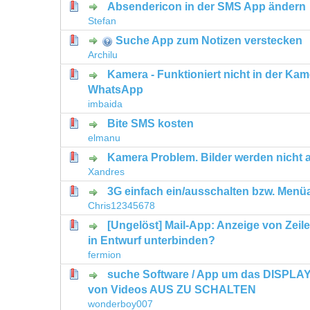
Absendericon in der SMS App ändern
0 Bewertung(en) - 0 von 5 durchschni
1
2
3
4
5
Stefan
Suche App zum Notizen verstecken
0 Bewertung(en) - 0 von 5 durchschni
1
2
3
4
5
Archilu
Kamera - Funktioniert nicht in der Kam
0 Bewertung(en) - 0 von 5 durchschni
1
2
3
4
5
WhatsApp
imbaida
Bite SMS kosten
0 Bewertung(en) - 0 von 5 durchschni
1
2
3
4
5
elmanu
Kamera Problem. Bilder werden nicht 
0 Bewertung(en) - 0 von 5 durchschni
1
2
3
4
5
Xandres
3G einfach ein/ausschalten bzw. Menü
0 Bewertung(en) - 0 von 5 durchschni
1
2
3
4
5
Chris12345678
[Ungelöst] Mail-App: Anzeige von Zeil
0 Bewertung(en) - 0 von 5 durchschni
1
2
3
4
5
in Entwurf unterbinden?
fermion
suche Software / App um das DISPLA
0 Bewertung(en) - 0 von 5 durchschni
1
2
3
4
5
von Videos AUS ZU SCHALTEN
wonderboy007