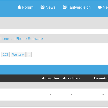
Forum
News
Tarifvergleich
Neu
iPhone
iPhone Software
…
293
Weiter »
Antworten
Ansichten
Bewertu
-
-
-