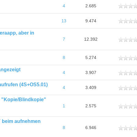
ttlich
4
2.685
ttlich
13
9.474
eraapp, aber in
ttlich
7
12.392
ttlich
8
5.274
angezeigt
ttlich
4
3.907
aufrufen (4S+OS5.01)
ttlich
4
3.409
e "Kopie/Blindkopie"
ttlich
1
2.575
Y beim aufnehmen
ttlich
8
6.946