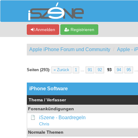
Anmelden
Registrieren
Apple iPhone Forum und Community
Apple - 
Seiten (293):
« Zurück
1
…
91
92
93
94
95
iPhone Software
Thema
/
Verfasser
Forenankündigungen
iSzene - Boardregeln
Chris
Normale Themen