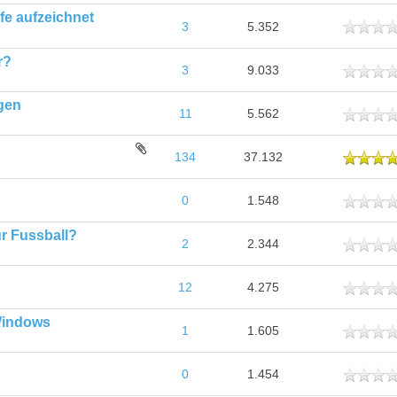
fe aufzeichnet
ttlich
3
5.352
r?
ttlich
3
9.033
gen
ttlich
11
5.562
schnittlich
134
37.132
ttlich
0
1.548
ür Fussball?
ttlich
2
2.344
ttlich
12
4.275
 Windows
ttlich
1
1.605
ttlich
0
1.454