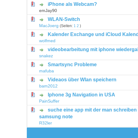
iPhone als Webcam?
0 Bewertung(en) - 0 von 5 durchschni
1
2
3
4
5
emJay90
WLAN-Switch
0 Bewertung(en) - 0 von 5 durchschni
1
2
3
4
5
MacJoerg
(Seiten:
1
2
)
Kalender Exchange und iCloud Kalen
0 Bewertung(en) - 0 von 5 durchschni
1
2
3
4
5
wolfmed
videobearbeitung mit iphone wiederg
0 Bewertung(en) - 0 von 5 durchschni
1
2
3
4
5
snakez
Smartsync Probleme
0 Bewertung(en) - 0 von 5 durchschni
1
2
3
4
5
mafuba
Videaos über Wlan speichern
0 Bewertung(en) - 0 von 5 durchschni
1
2
3
4
5
bam2012
Iphone 3g Navigation in USA
0 Bewertung(en) - 0 von 5 durchschni
1
2
3
4
5
PainSuffer
suche eine app mit der man schreiben
0 Bewertung(en) - 0 von 5 durchschni
1
2
3
4
5
samsung note
R32ler