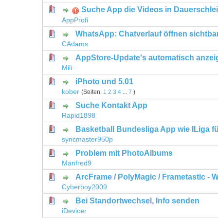
Suche App die Videos in Dauerschlei
0 Bewertung(en) - 0 von 5 durchschni
1
2
3
4
5
AppProfi
WhatsApp: Chatverlauf öffnen sichtba
0 Bewertung(en) - 0 von 5 durchschni
1
2
3
4
5
CAdams
AppStore-Update's automatisch anzei
0 Bewertung(en) - 0 von 5 durchschni
1
2
3
4
5
Mili
iPhoto und 5.01
1 Bewertung(en) - 5 von 5 durch
1
2
3
4
5
kober
(Seiten:
1
2
3
4
...
7
)
Suche Kontakt App
0 Bewertung(en) - 0 von 5 durchschni
1
2
3
4
5
Rapid1898
Basketball Bundesliga App wie ILiga f
0 Bewertung(en) - 0 von 5 durchschni
1
2
3
4
5
syncmaster950p
Problem mit PhotoAlbums
0 Bewertung(en) - 0 von 5 durchschni
1
2
3
4
5
Manfred9
ArcFrame / PolyMagic / Frametastic -
0 Bewertung(en) - 0 von 5 durchschni
1
2
3
4
5
Cyberboy2009
Bei Standortwechsel, Info senden
0 Bewertung(en) - 0 von 5 durchschni
1
2
3
4
5
iDevicer