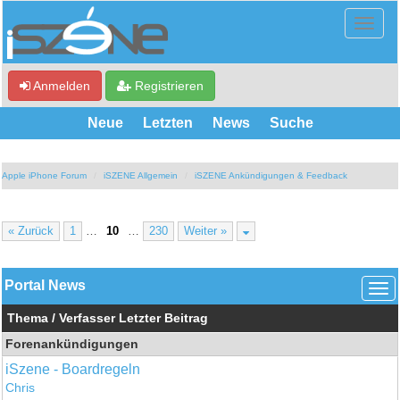
Anmelden
Registrieren
Neue
Letzten
News
Suche
Apple iPhone Forum
iSZENE Allgemein
iSZENE Ankündigungen & Feedback
« Zurück
1
…
10
…
230
Weiter »
Portal News
Thema
/
Verfasser
Letzter Beitrag
Forenankündigungen
iSzene - Boardregeln
Chris