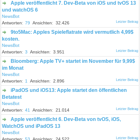
Apple veröffentlicht 7. Dev-Beta von iOS und tvOS 13
und watchOS 6
NewsBot
79
32.426
9to5Mac: Apples Spieleflatrate wird vermutlich 4,99$
kosten.
NewsBot
3
3.951
Bloomberg: Apple TV+ startet im November für 9,99$
im Monat
NewsBot
1
2.896
iPadOS und iOS13: Apple startet den öffentlichen
Betatest
NewsBot
41
21.014
Apple veröffentlicht 6. Dev-Beta von tvOS, iOS,
WatchOS und iPadOS 13
NewsBot
53
24.522