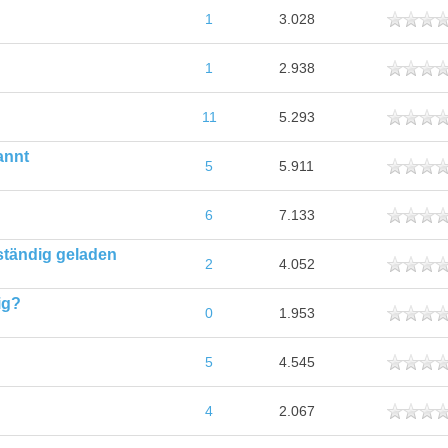
ttlich
1
3.028
ttlich
1
2.938
ttlich
11
5.293
annt
ttlich
5
5.911
ttlich
6
7.133
ständig geladen
ttlich
2
4.052
ig?
ttlich
0
1.953
ttlich
5
4.545
ttlich
4
2.067