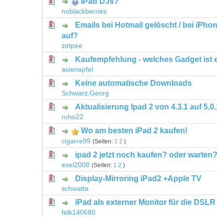
IPad DJs?
0 Bewertung(en) - 0 von 5 durchschni
1
2
3
4
5
noblackberries
Emails bei Hotmail gelöscht / bei iPho
0 Bewertung(en) - 0 von 5 durchschni
1
2
3
4
5
auf?
zetpee
Kaufempfehlung - welches Gadget ist 
0 Bewertung(en) - 0 von 5 durchschni
1
2
3
4
5
asienapfel
Keine automatische Downloads
0 Bewertung(en) - 0 von 5 durchschni
1
2
3
4
5
Schwarz.Georg
Aktualisierung Ipad 2 von 4.3.1 auf 5.0.
0 Bewertung(en) - 0 von 5 durchschni
1
2
3
4
5
roho22
Wo am besten iPad 2 kaufen!
0 Bewertung(en) - 0 von 5 durchschni
1
2
3
4
5
cigarre99
(Seiten:
1
2
)
ipad 2 jetzt noch kaufen? oder warten
0 Bewertung(en) - 0 von 5 durchschni
1
2
3
4
5
esel2008
(Seiten:
1
2
)
Display-Mirroring iPad2 +Apple TV
0 Bewertung(en) - 0 von 5 durchschni
1
2
3
4
5
schwatta
iPad als externer Monitor für die DSLR
0 Bewertung(en) - 0 von 5 durchschni
1
2
3
4
5
falk140680