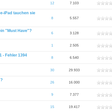
ttlich
12
7.103
ne-iPad tauchen sie
ttlich
8
5.557
ein "Must Have"?
ttlich
6
3.128
ttlich
1
2.505
1 - Fehler 1394
ttlich
8
6.540
ttlich
30
29.933
??
ttlich
26
16.000
ttlich
9
7.377
ttlich
15
19.417