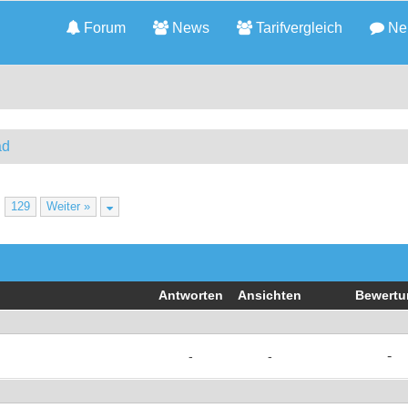
Forum
News
Tarifvergleich
Neu
ad
…
129
Weiter »
Antworten
Ansichten
Bewertu
-
-
-