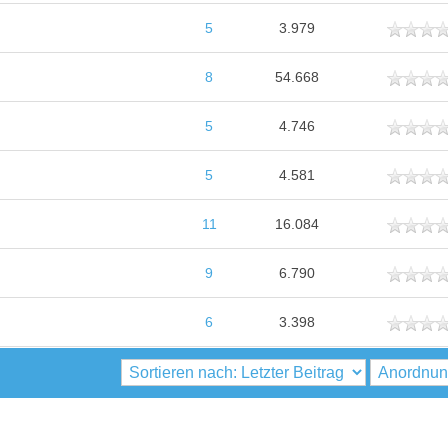
ttlich
5
3.979
ttlich
8
54.668
ttlich
5
4.746
ttlich
5
4.581
ttlich
11
16.084
ttlich
9
6.790
ttlich
6
3.398