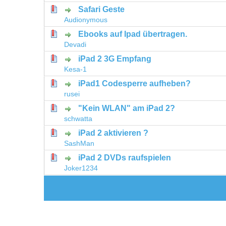
Safari Geste
0 Bewertung(en) - 0 von 5 durchschni
1
2
3
4
5
Audionymous
Ebooks auf Ipad übertragen.
0 Bewertung(en) - 0 von 5 durchschni
1
2
3
4
5
Devadi
iPad 2 3G Empfang
0 Bewertung(en) - 0 von 5 durchschni
1
2
3
4
5
Kesa-1
iPad1 Codesperre aufheben?
0 Bewertung(en) - 0 von 5 durchschni
1
2
3
4
5
rusei
"Kein WLAN" am iPad 2?
0 Bewertung(en) - 0 von 5 durchschni
1
2
3
4
5
schwatta
iPad 2 aktivieren ?
0 Bewertung(en) - 0 von 5 durchschni
1
2
3
4
5
SashMan
iPad 2 DVDs raufspielen
0 Bewertung(en) - 0 von 5 durchschni
1
2
3
4
5
Joker1234