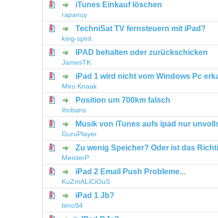
iTunes Einkauf löschen
0 Bewertung(en) - 0 von 5 durchschni
1
2
3
4
5
rapanuy
TechniSat TV fernsteuern mit iPad?
0 Bewertung(en) - 0 von 5 durchschni
1
2
3
4
5
king-spirit
IPAD behalten oder zurückschicken
0 Bewertung(en) - 0 von 5 durchschni
1
2
3
4
5
JamesTK
iPad 1 wird nicht vom Windows Pc erk
0 Bewertung(en) - 0 von 5 durchschni
1
2
3
4
5
Miro Knaak
Position um 700km falsch
0 Bewertung(en) - 0 von 5 durchschni
1
2
3
4
5
ihobans
Musik von iTunes aufs ipad nur unvoll
0 Bewertung(en) - 0 von 5 durchschni
1
2
3
4
5
GuruPlayer
Zu wenig Speicher? Oder ist das Richt
0 Bewertung(en) - 0 von 5 durchschni
1
2
3
4
5
MeisterP
iPad 2 Email Push Probleme...
0 Bewertung(en) - 0 von 5 durchschni
1
2
3
4
5
KuZmALiCiOuS
iPad 1 Jb?
0 Bewertung(en) - 0 von 5 durchschni
1
2
3
4
5
timo94