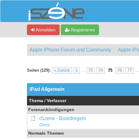
Anmelden
Registrieren
Apple iPhone Forum und Community
Apple iP
Seiten (129):
« Zurück
1
…
73
74
75
76
77
iPad Allgemein
Thema
/
Verfasser
Forenankündigungen
iSzene - Boardregeln
Chris
Normale Themen