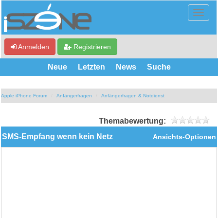
Anmelden
Registrieren
Neue
Letzten
News
Suche
Apple iPhone Forum
Anfängerfragen
Anfängerfragen & Notdienst
Themabewertung:
SMS-Empfang wenn kein Netz
Ansichts-Optionen