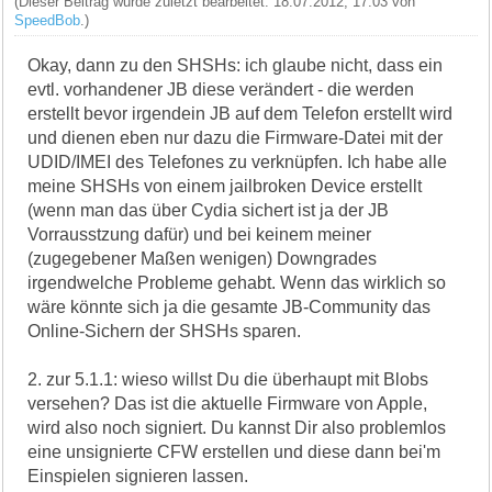
(Dieser Beitrag wurde zuletzt bearbeitet: 18.07.2012, 17:03 von
SpeedBob
.)
Okay, dann zu den SHSHs: ich glaube nicht, dass ein
evtl. vorhandener JB diese verändert - die werden
erstellt bevor irgendein JB auf dem Telefon erstellt wird
und dienen eben nur dazu die Firmware-Datei mit der
UDID/IMEI des Telefones zu verknüpfen. Ich habe alle
meine SHSHs von einem jailbroken Device erstellt
(wenn man das über Cydia sichert ist ja der JB
Vorrausstzung dafür) und bei keinem meiner
(zugegebener Maßen wenigen) Downgrades
irgendwelche Probleme gehabt. Wenn das wirklich so
wäre könnte sich ja die gesamte JB-Community das
Online-Sichern der SHSHs sparen.
2. zur 5.1.1: wieso willst Du die überhaupt mit Blobs
versehen? Das ist die aktuelle Firmware von Apple,
wird also noch signiert. Du kannst Dir also problemlos
eine unsignierte CFW erstellen und diese dann bei'm
Einspielen signieren lassen.