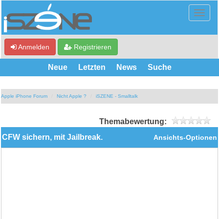
Anmelden
Registrieren
Neue
Letzten
News
Suche
Apple iPhone Forum
Nicht Apple ?
iSZENE - Smalltalk
Themabewertung:
CFW sichern, mit Jailbreak.
Ansichts-Optionen