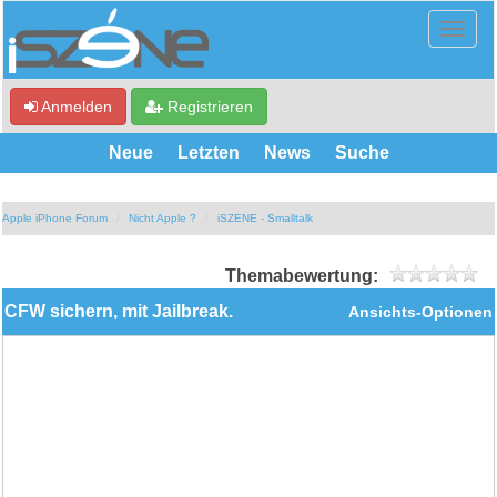
Anmelden
Registrieren
Neue
Letzten
News
Suche
Apple iPhone Forum
Nicht Apple ?
iSZENE - Smalltalk
Themabewertung:
CFW sichern, mit Jailbreak.
Ansichts-Optionen