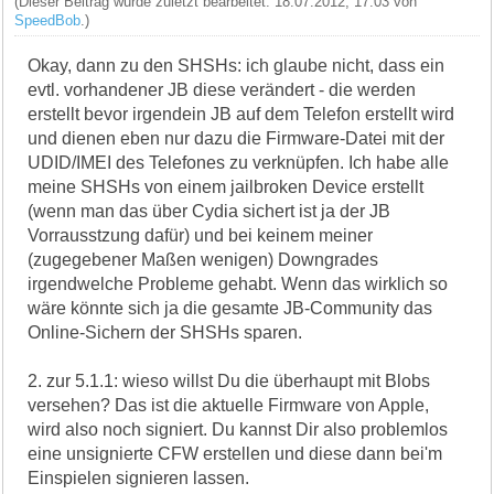
(Dieser Beitrag wurde zuletzt bearbeitet: 18.07.2012, 17:03 von
SpeedBob
.)
Okay, dann zu den SHSHs: ich glaube nicht, dass ein
evtl. vorhandener JB diese verändert - die werden
erstellt bevor irgendein JB auf dem Telefon erstellt wird
und dienen eben nur dazu die Firmware-Datei mit der
UDID/IMEI des Telefones zu verknüpfen. Ich habe alle
meine SHSHs von einem jailbroken Device erstellt
(wenn man das über Cydia sichert ist ja der JB
Vorrausstzung dafür) und bei keinem meiner
(zugegebener Maßen wenigen) Downgrades
irgendwelche Probleme gehabt. Wenn das wirklich so
wäre könnte sich ja die gesamte JB-Community das
Online-Sichern der SHSHs sparen.
2. zur 5.1.1: wieso willst Du die überhaupt mit Blobs
versehen? Das ist die aktuelle Firmware von Apple,
wird also noch signiert. Du kannst Dir also problemlos
eine unsignierte CFW erstellen und diese dann bei'm
Einspielen signieren lassen.