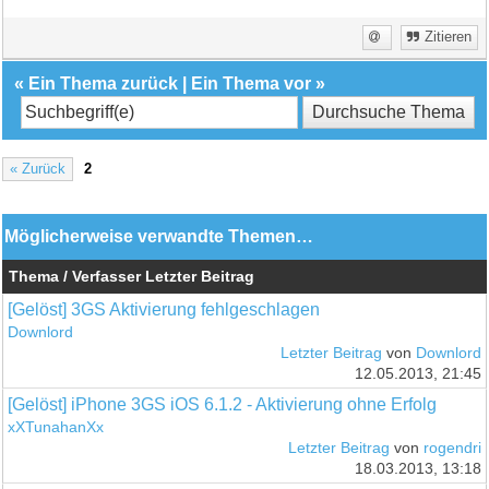
Zitieren
«
Ein Thema zurück
|
Ein Thema vor
»
« Zurück
2
Möglicherweise verwandte Themen…
Thema / Verfasser
Letzter Beitrag
[Gelöst] 3GS Aktivierung fehlgeschlagen
Downlord
Letzter Beitrag
von
Downlord
12.05.2013, 21:45
[Gelöst] iPhone 3GS iOS 6.1.2 - Aktivierung ohne Erfolg
xXTunahanXx
Letzter Beitrag
von
rogendri
18.03.2013, 13:18