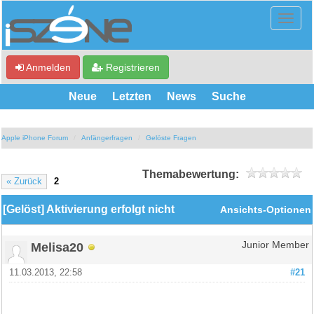
Anmelden
Registrieren
Neue
Letzten
News
Suche
Apple iPhone Forum
Anfängerfragen
Gelöste Fragen
Themabewertung:
« Zurück
2
[Gelöst] Aktivierung erfolgt nicht
Ansichts-Optionen
Melisa20
Junior Member
11.03.2013, 22:58
#21