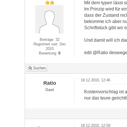
Mit dem typen lässt s
Im Prinzip wird für e
dass der Zustand nich
bekomme ich aber nur
Schriftstück gibt wo s
Beiträge: 32
Und damit will ich da
Registriert seit: Dec
2010
edit @Ratio deswegen
Bewertung:
0
Suchen
19.12.2010, 12:46
Ratio
Gast
Kostenvorschlag ist a
nur das teure gerich
19.12.2010, 12:59