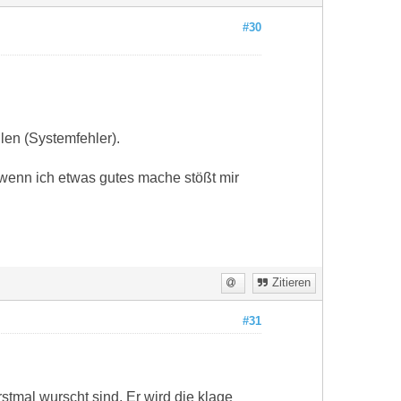
#30
en (Systemfehler).
r wenn ich etwas gutes mache stößt mir
Zitieren
#31
tmal wurscht sind. Er wird die klage