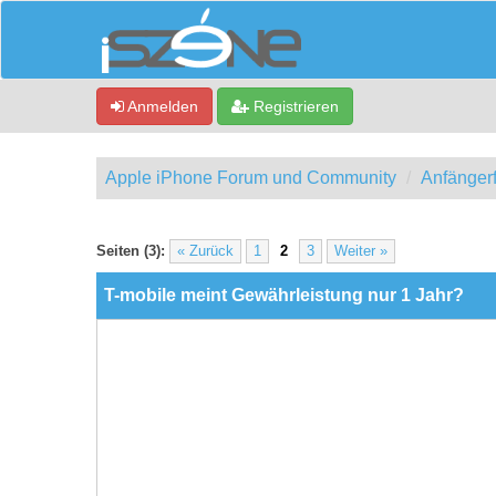
Anmelden
Registrieren
Apple iPhone Forum und Community
Anfänger
0 Bewertung(en) - 0 im Durchschnitt
1
2
3
4
5
Seiten (3):
« Zurück
1
2
3
Weiter »
T-mobile meint Gewährleistung nur 1 Jahr?