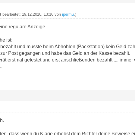
zt bearbeitet: 19.12.2010, 13:16 von
ipermu
.)
 eine reguläre Anzeige.
e ist:
zahlt und musste beim Abhohlen (Packstation) kein Geld zahl
m zur Post gegangen und habe das Geld an der Kasse bezahlt.
rät erstmal getestet und erst anschließenden bezahlt .... imme
..
h.
en, dass wenn du Klage erhebst dem Richter deine Beweise ers