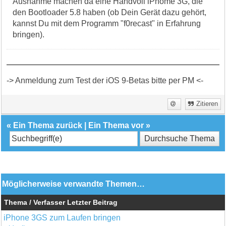
Ausnahme machen da eine Handvoll iPhome 3G, die
den Bootloader 5.8 haben (ob Dein Gerät dazu gehört,
kannst Du mit dem Programm "f0recast" in Erfahrung
bringen).
-> Anmeldung zum Test der iOS 9-Betas bitte per PM <-
Zitieren
«
Ein Thema zurück
|
Ein Thema vor
»
Möglicherweise verwandte Themen…
Thema / Verfasser
Letzter Beitrag
iPhone 3GS zum Laufen bringen