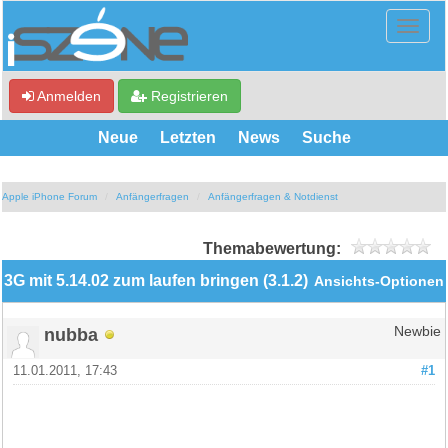
Anmelden
Registrieren
Neue
Letzten
News
Suche
Apple iPhone Forum
Anfängerfragen
Anfängerfragen & Notdienst
Themabewertung:
3G mit 5.14.02 zum laufen bringen (3.1.2)
Ansichts-Optionen
nubba
Newbie
11.01.2011, 17:43
#1