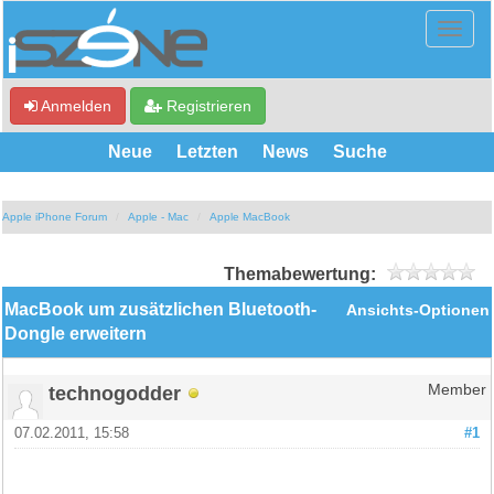
Anmelden
Registrieren
Neue
Letzten
News
Suche
Apple iPhone Forum
Apple - Mac
Apple MacBook
Themabewertung:
MacBook um zusätzlichen Bluetooth-
Ansichts-Optionen
Dongle erweitern
technogodder
Member
07.02.2011, 15:58
#1