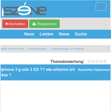
Anmelden
Registrieren
Neue
Letzten
News
Suche
Apple iPhone Forum
Anfängerfragen
Anfängerfragen & Notdienst
Themabewertung:
Iphone 3 g ode 3 GS ?? wie erkenne ich
Ansichts-Optionen
das ?