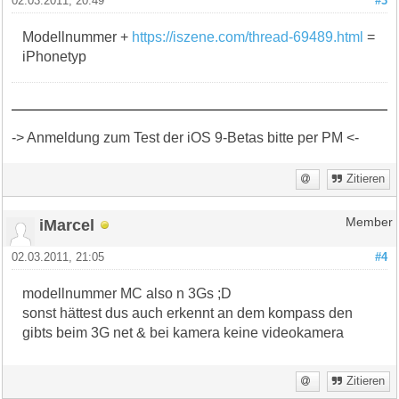
02.03.2011, 20:49
#3
Modellnummer +
https://iszene.com/thread-69489.html
=
iPhonetyp
-> Anmeldung zum Test der iOS 9-Betas bitte per PM <-
Zitieren
iMarcel
Member
02.03.2011, 21:05
#4
modellnummer MC also n 3Gs ;D
sonst hättest dus auch erkennt an dem kompass den
gibts beim 3G net & bei kamera keine videokamera
Zitieren