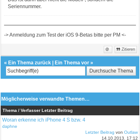
Seriennummer.
-> Anmeldung zum Test der iOS 9-Betas bitte per PM <-
Zitieren
«
Ein Thema zurück
|
Ein Thema vor
»
Möglicherweise verwandte Themen…
Thema / Verfasser
Letzter Beitrag
Woran erkenne ich iPhone 4 S bzw. 4
daphne
Letzter Beitrag
von
Outlaw
14.10.2013, 17:12