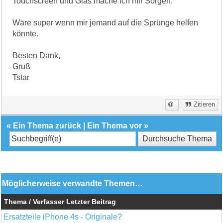
Touchscreen und Glas mache ich mir Sorgen.
Wäre super wenn mir jemand auf die Sprünge helfen
könnte.
Besten Dank,
Gruß
Tstar
Zitieren
«
Ein Thema zurück
|
Ein Thema vor
»
Möglicherweise verwandte Themen…
Thema / Verfasser
Letzter Beitrag
Ersatzteile iPhone 4s - Originale?