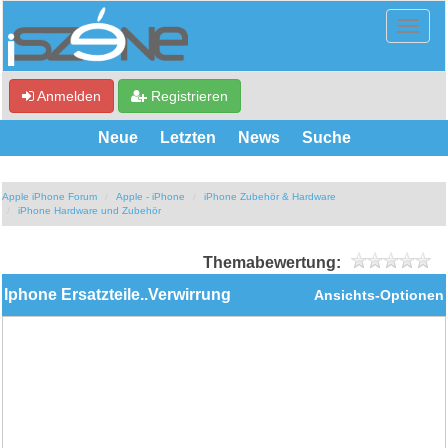
Anmelden
Registrieren
Neue
Letzten
News
Suche
Apple iPhone Forum
Apple - iPhone
iPhone Zubehör & Hardware
iPhone Hardware und Zubehör
Themabewertung:
Iphone Ersatzteile..Verwirrung
Ansichts-Optionen