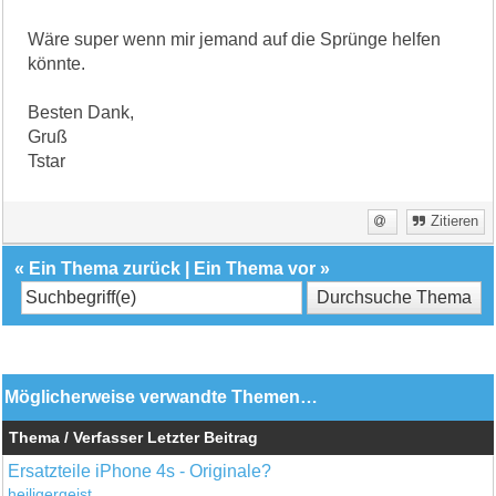
Wäre super wenn mir jemand auf die Sprünge helfen
könnte.
Besten Dank,
Gruß
Tstar
Zitieren
«
Ein Thema zurück
|
Ein Thema vor
»
Möglicherweise verwandte Themen…
Thema / Verfasser
Letzter Beitrag
Ersatzteile iPhone 4s - Originale?
heiligergeist