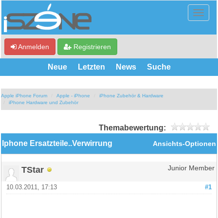
Anmelden
Registrieren
Neue
Letzten
News
Suche
Apple iPhone Forum
Apple - iPhone
iPhone Zubehör & Hardware
iPhone Hardware und Zubehör
Themabewertung:
Iphone Ersatzteile..Verwirrung
Ansichts-Optionen
TStar
Junior Member
10.03.2011, 17:13
#1