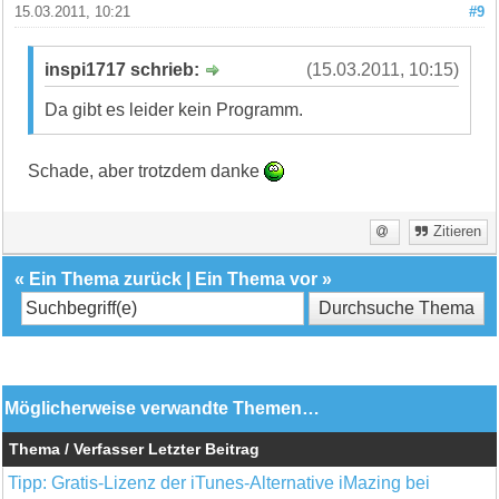
15.03.2011, 10:21
#9
inspi1717 schrieb:
(15.03.2011, 10:15)
Da gibt es leider kein Programm.
Schade, aber trotzdem danke
Zitieren
«
Ein Thema zurück
|
Ein Thema vor
»
Möglicherweise verwandte Themen…
Thema / Verfasser
Letzter Beitrag
Tipp: Gratis-Lizenz der iTunes-Alternative iMazing bei