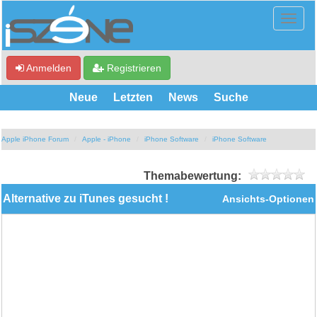
Anmelden
Registrieren
Neue
Letzten
News
Suche
Apple iPhone Forum
Apple - iPhone
iPhone Software
iPhone Software
Themabewertung:
Alternative zu iTunes gesucht !
Ansichts-Optionen