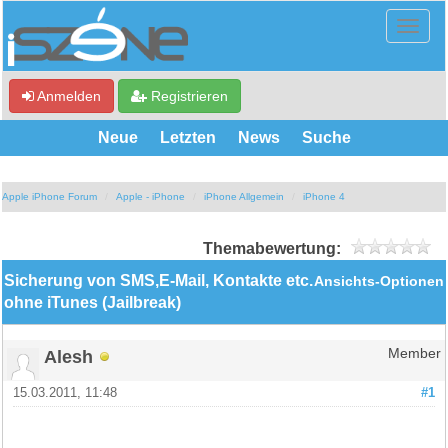
Anmelden
Registrieren
Neue
Letzten
News
Suche
Apple iPhone Forum
Apple - iPhone
iPhone Allgemein
iPhone 4
Themabewertung:
Sicherung von SMS,E-Mail, Kontakte etc.
Ansichts-Optionen
ohne iTunes (Jailbreak)
Alesh
Member
15.03.2011, 11:48
#1