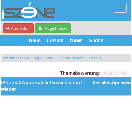
Anmelden
Registrieren
Neue
Letzten
News
Suche
Apple iPhone Forum
Apple - iPhone
iPhone Allgemein
iPhone 4
Themabewertung:
IPhone 4 Apps schließen sich sofort
Ansichts-Optionen
wieder