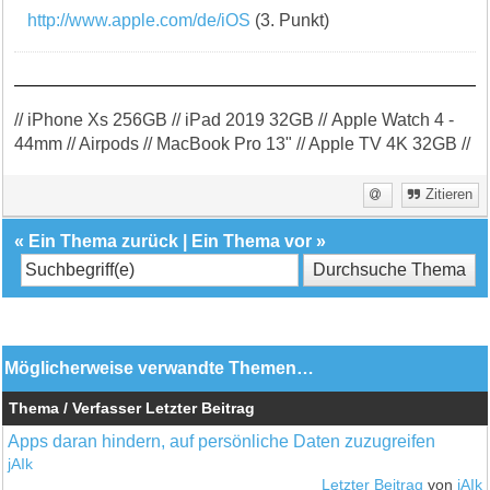
http://www.apple.com/de/iOS
(3. Punkt)
// iPhone Xs 256GB // iPad 2019 32GB // Apple Watch 4 -
44mm // Airpods // MacBook Pro 13" // Apple TV 4K 32GB //
Zitieren
«
Ein Thema zurück
|
Ein Thema vor
»
Möglicherweise verwandte Themen…
Thema / Verfasser
Letzter Beitrag
Apps daran hindern, auf persönliche Daten zuzugreifen
jAIk
Letzter Beitrag
von
jAIk