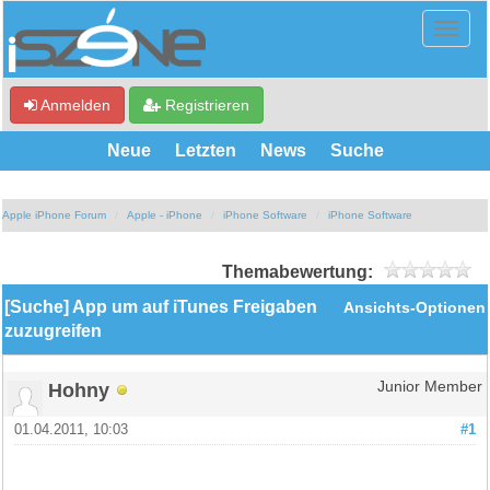
Anmelden
Registrieren
Neue
Letzten
News
Suche
Apple iPhone Forum
Apple - iPhone
iPhone Software
iPhone Software
Themabewertung:
[Suche] App um auf iTunes Freigaben
Ansichts-Optionen
zuzugreifen
Hohny
Junior Member
01.04.2011, 10:03
#1