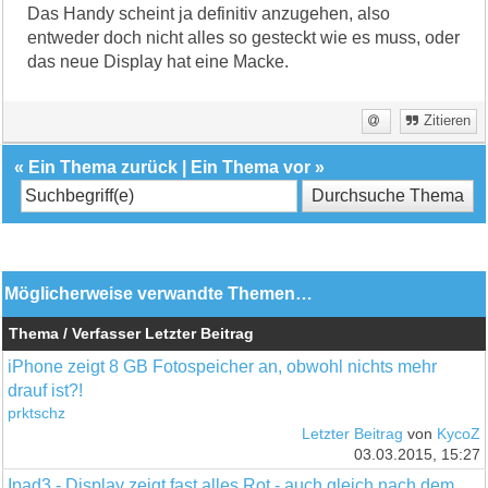
Das Handy scheint ja definitiv anzugehen, also
entweder doch nicht alles so gesteckt wie es muss, oder
das neue Display hat eine Macke.
Zitieren
«
Ein Thema zurück
|
Ein Thema vor
»
Möglicherweise verwandte Themen…
Thema / Verfasser
Letzter Beitrag
iPhone zeigt 8 GB Fotospeicher an, obwohl nichts mehr
drauf ist?!
prktschz
Letzter Beitrag
von
KycoZ
03.03.2015, 15:27
Ipad3 - Display zeigt fast alles Rot - auch gleich nach dem