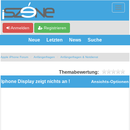
Anmelden
Registrieren
Neue
Letzten
News
Suche
Apple iPhone Forum
Anfängerfragen
Anfängerfragen & Notdienst
Themabewertung:
Iphone Display zeigt nichts an !
Ansichts-Optionen