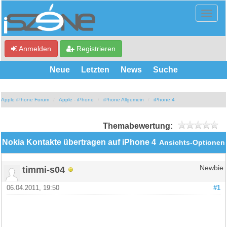
Anmelden
Registrieren
Neue
Letzten
News
Suche
Apple iPhone Forum
Apple - iPhone
iPhone Allgemein
iPhone 4
Themabewertung:
Nokia Kontakte übertragen auf iPhone 4
Ansichts-Optionen
timmi-s04
Newbie
06.04.2011, 19:50
#1